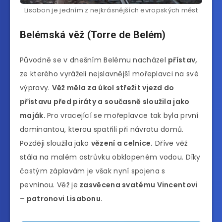
Lisabon je jedním z nejkrásnějších evropských měst
Belémská věž (Torre de Belém)
Původně se v dnešním Belému nacházel
přístav,
ze kterého vyráželi nejslavnější mořeplavci na své
výpravy.
Věž měla za úkol střežit vjezd do
přístavu před piráty a současně sloužila jako
maják.
Pro vracející se mořeplavce tak byla první
dominantou, kterou spatřili při návratu domů.
Později sloužila jako
vězení a celnice.
Dříve věž
stála na malém ostrůvku obklopeném vodou. Díky
častým záplavám je však nyní spojena s
pevninou. Věž je
zasvěcena svatému Vincentovi
– patronovi Lisabonu.