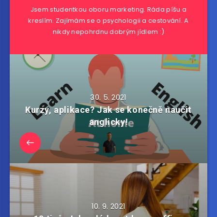
Jsem studentkou oboru marketing. Ráda píšu a
kreslím. Zajímám se o psychologii a cestování. A
nikdy nepohrdnu dobrým jídlem :)
30. 5. 2021
Kurzy, aplikace? Jak se konečně naučit
anglicky!
10. 9. 2021