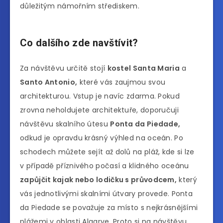
důležitým námořním střediskem.
Co dalšího zde navštívit?
Za návštěvu určitě stojí
kostel Santa Maria
a
Santo Antonio,
které vás zaujmou svou
architekturou. Vstup je navíc zdarma. Pokud
zrovna neholdujete architektuře, doporučuji
návštěvu skalního útesu
Ponta da Piedade,
odkud je opravdu krásný výhled na oceán. Po
schodech můžete sejít až dolů na pláž, kde si lze
v případě příznivého počasí a klidného oceánu
zapůjčit kajak nebo lodičku s průvodcem,
který
vás jednotlivými skalními útvary provede. Ponta
da Piedade se považuje za místo s nejkrásnějšími
plážemi v oblasti Algarve. Proto si na návštěvu