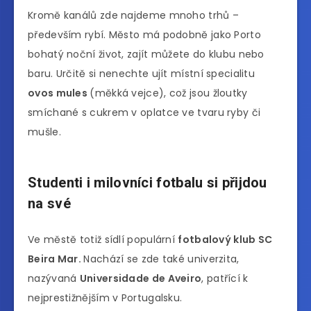
Kromě kanálů zde najdeme mnoho trhů –
především rybí. Město má podobně jako Porto
bohatý noční život, zajít můžete do klubu nebo
baru. Určitě si nenechte ujít místní specialitu
ovos mules
(měkká vejce), což jsou žloutky
smíchané s cukrem v oplatce ve tvaru ryby či
mušle.
Studenti i milovníci fotbalu si přijdou
na své
Ve městě totiž sídlí populární
fotbalový klub SC
Beira Mar.
Nachází se zde také univerzita,
nazývaná
Universidade de Aveiro
, patřící k
nejprestižnějším v Portugalsku.