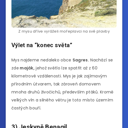
Z mysu dříve vyráželi mořeplavci na své plavby
Výlet na “konec světa”
Mys najdeme nedaleko obce
Sagres.
Nachází se
zde
maják,
jehož světlo lze spatřit až z 60
kilometrové vzdálenosti. Mys je jak zajímavým
přírodním útvarem, tak zároveň domovem
mnoha druhů živočichů, především ptáků. Kromě
velkých vln a silného větru je toto místo územím
častých bouří.
3) Jeskyně Benagil