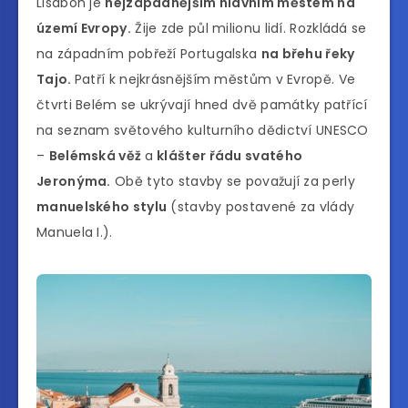
Lisabon je
nejzápadnějším hlavním městem na
území Evropy.
Žije zde půl milionu lidí. Rozkládá se
na západním pobřeží Portugalska
na břehu řeky
Tajo.
Patří k nejkrásnějším městům v Evropě. Ve
čtvrti Belém se ukrývají hned dvě památky patřící
na seznam světového kulturního dědictví UNESCO
–
Belémská věž
a
klášter řádu svatého
Jeronýma.
Obě tyto stavby se považují za perly
manuelského stylu
(stavby postavené za vlády
Manuela I.).