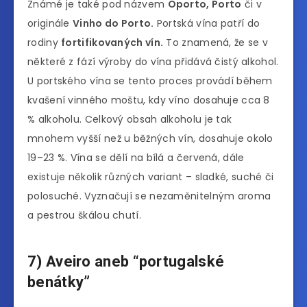
Známé je také pod názvem
Oporto, Porto
či v
originále
Vinho do Porto.
Portská vína patří do
rodiny
fortifikovaných vín.
To znamená, že se v
některé z fází výroby do vína přidává čistý alkohol.
U portského vína se tento proces provádí během
kvašení vinného moštu, kdy víno dosahuje cca 8
% alkoholu. Celkový obsah alkoholu je tak
mnohem vyšší než u běžných vín, dosahuje okolo
19–23 %. Vína se dělí na bílá a červená, dále
existuje několik různých variant – sladké, suché či
polosuché. Vyznačují se nezaměnitelným aroma
a pestrou škálou chutí.
7) Aveiro aneb “portugalské
benátky”