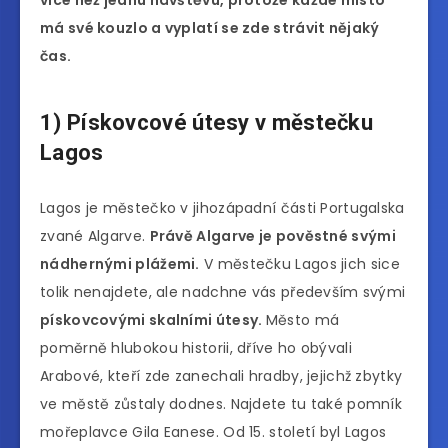
má své kouzlo a vyplatí se zde strávit nějaký
čas.
1) Pískovcové útesy v městečku
Lagos
Lagos je městečko v jihozápadní části Portugalska
zvané Algarve.
Právě Algarve je pověstné svými
nádhernými plážemi.
V městečku Lagos jich sice
tolik nenajdete, ale nadchne vás především svými
pískovcovými skalními útesy.
Město má
poměrně hlubokou historii, dříve ho obývali
Arabové, kteří zde zanechali hradby, jejichž zbytky
ve městě zůstaly dodnes. Najdete tu také pomník
mořeplavce Gila Eanese. Od 15. století byl Lagos