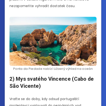
nezapomeňte vyhradit dostatek času.
Ponta da Piedade nabízí úžasný výhled na oceán
2) Mys svatého Vincence (Cabo de
São Vicente)
Vraťte se do doby, kdy odsud portugalští
mořeplavci vyplouvali do neznámých vod