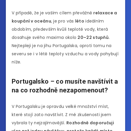
V případě, že je vaším cílem převážně
relaxace a
koupání v oceánu
, je pro vás
léto
ideálním
obdobím, především kvůli teplotě vody, která
dosahuje svého maxima okolo
20–22 stupňů.
Nejtepleji je na jihu Portugalska, oproti tomu na
severu se i v létě teploty vzduchu a vody pohybují
níže.
Portugalsko – co musíte navštívit a
na co rozhodně nezapomenout?
V Portugalsku je opravdu velké množství míst,
které stojí zato navštívit. Z mé zkušenosti jsem
vybrala ty nejzajímavější.
Rozhodně doporučuji
více než jednu návštěvu, protože každé místo