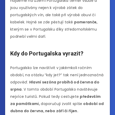
najdeme na území Portugalska téměř všude a
jsou využívány nejen k výrobě zátek do
portugalských vín, ale také při výrobě obuvi či
kabelek. Hojně se zde pěstují také
pomeranče,
kterým se v Portugalsku díky středomořskému
podnebí velmi daří.
Kdy do Portugalska vyrazit?
Portugalsko lze navštívit v jakémkoli ročním
období, na otázku “kdy jet?” tak není jednoznačná
odpověď.
Hlavní sezóna probíhá od června do
srpna
. V tomto období Portugalsko navštěvuje
nejvíce turistů. Pokud tedy cestujete
především
za památkami,
doporučuji zvolit spíše
období od
dubna do června, nebo září či říjen.