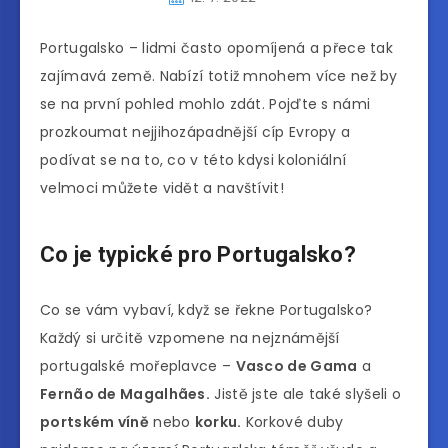
Portugalsko – lidmi často opomíjená a přece tak
zajímavá země. Nabízí totiž mnohem více než by
se na první pohled mohlo zdát. Pojďte s námi
prozkoumat nejjihozápadnější cíp Evropy a
podívat se na to, co v této kdysi koloniální
velmoci můžete vidět a navštívit!
Co je typické pro Portugalsko?
Co se vám vybaví, když se řekne Portugalsko?
Každý si určitě vzpomene na nejznámější
portugalské mořeplavce –
Vasco de Gama
a
Fernão de Magalhães.
Jistě jste ale také slyšeli o
portském víně
nebo
korku.
Korkové duby