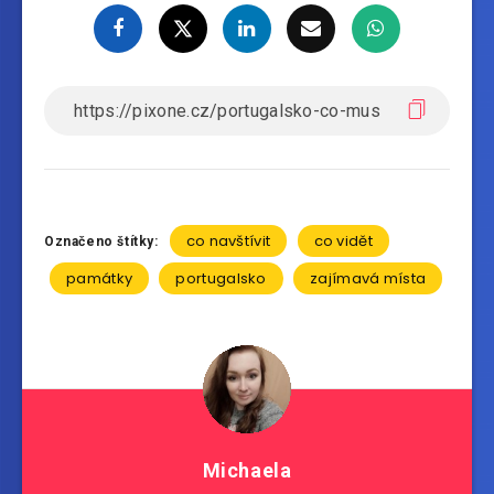
co navštívit
co vidět
Označeno štítky:
památky
portugalsko
zajímavá místa
Michaela