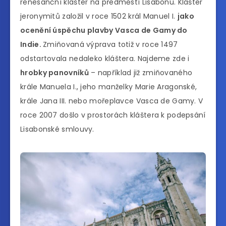
renesanční klášter na předměstí Lisabonu. Klášter
jeronymitů založil v roce 1502 král Manuel I.
jako
ocenění úspěchu plavby Vasca de Gamy do
Indie.
Zmiňovaná výprava totiž v roce 1497
odstartovala nedaleko kláštera. Najdeme zde i
hrobky panovníků
– například již zmiňovaného
krále Manuela I., jeho manželky Marie Aragonské,
krále Jana III. nebo mořeplavce Vasca de Gamy. V
roce 2007 došlo v prostorách kláštera k podepsání
Lisabonské smlouvy.