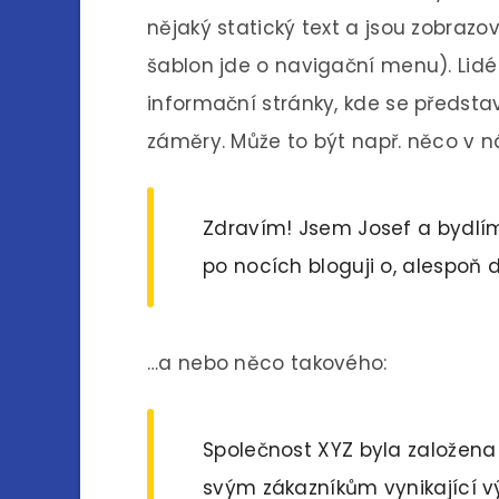
nějaký statický text a jsou zobraz
šablon jde o navigační menu). Lidé 
informační stránky, kde se předst
záměry. Může to být např. něco v ná
Zdravím! Jsem Josef a bydlím v
po nocích bloguji o, alespoň
…a nebo něco takového:
Společnost XYZ byla založena 
svým zákazníkům vynikající vý