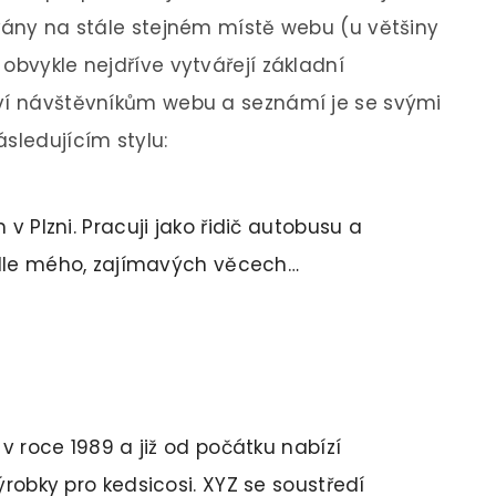
ovány na stále stejném místě webu (u většiny
obvykle nejdříve vytvářejí základní
aví návštěvníkům webu a seznámí je se svými
sledujícím stylu:
 Plzni. Pracuji jako řidič autobusu a
 dle mého, zajímavých věcech…
v roce 1989 a již od počátku nabízí
robky pro kedsicosi. XYZ se soustředí