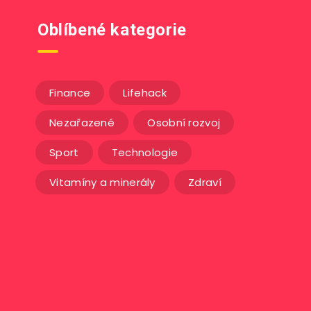
Oblíbené kategorie
Finance
Lifehack
Nezařazené
Osobní rozvoj
Sport
Technologie
Vitamíny a minerály
Zdraví