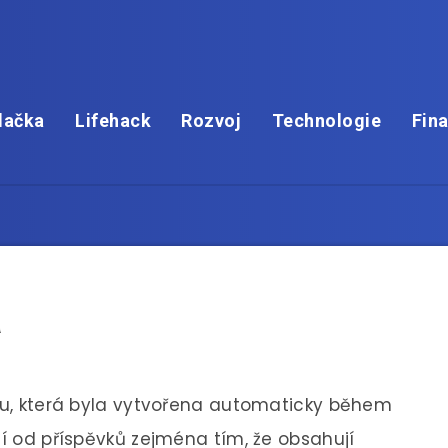
lačka
Lifehack
Rozvoj
Technologie
Fin
a
nku, která byla vytvořena automaticky během
ší od příspěvků zejména tím, že obsahují