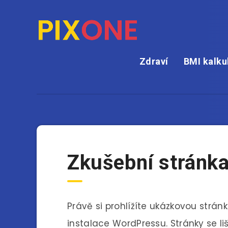
Zdraví
BMI kalku
Zkušební stránk
Právě si prohlížíte ukázkovou strá
instalace WordPressu. Stránky se li