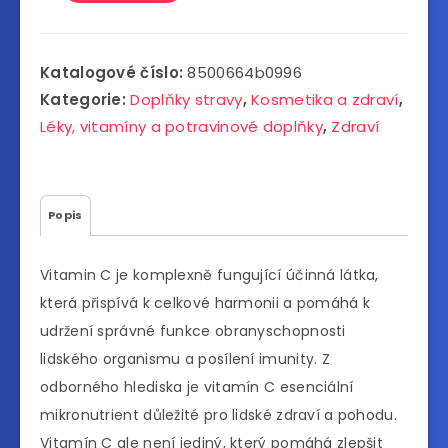
Katalogové číslo:
8500664b0996
Kategorie:
Doplňky stravy
,
Kosmetika a zdraví
,
Léky, vitamíny a potravinové doplňky
,
Zdraví
Popis
Vitamin C je komplexně fungující účinná látka,
která přispívá k celkové harmonii a pomáhá k
udržení správné funkce obranyschopnosti
lidského organismu a posílení imunity. Z
odborného hlediska je vitamín C esenciální
mikronutrient důležité pro lidské zdraví a pohodu.
Vitamín C ale není jediný, který pomáhá zlepšit