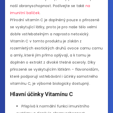
naší obranyschopnost. Podívejte se také
na
imunitní balíček
.
Přírodní vitamín C je doplněný pouze o přirozeně
se vyskytující látky, proto je pro naše tělo velmi
dobře vstřebatelným a naprosto netoxický.
Vitamín C v tomto produktu je získán z
rozemletých exotických druhů ovoce camu camu
a amly, které jím přímo oplývají, a k tomu je
doplněn o extrakt z divoké třešně aceroly. Díky
přirozeně se vyskytujícím látkám – flavonoidům,
které podporují vstřebávání i účinky samotného
vitamínu C, je výborně biologicky dostupný.
Hlavní účinky Vitamínu C
Přispívá k normální funkci imunitního