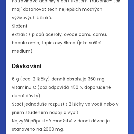
Potravinové doplňky s certifikátem TruGanic™ tak
mají dosahovat těch nejlepších možných
výživových účinků.
Složení
extrakt z plodů aceroly, ovoce camu camu,
bobule amla, tapiokový škrob (jako sušící
médium).
Dávkování
6 g (cca. 2 lžičky) denně obsahuje 360 mg
vitamínu C (což odpovídá 450 % doporučené
denní dávky)
Stačí jednoduše rozpustit 2 lžičky ve vodě nebo v
jiném studeném nápoji a vypít.
Nejvyšší přípustné množství v denní dávce je
stanoveno na 2000 mg.