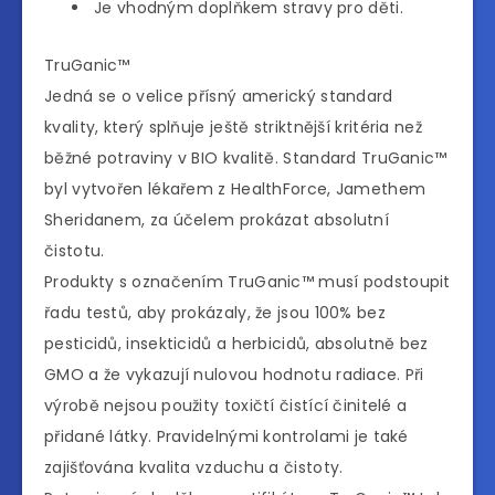
Je vhodným doplňkem stravy pro děti.
TruGanic™
Jedná se o velice přísný americký standard
kvality, který splňuje ještě striktnější kritéria než
běžné potraviny v BIO kvalitě. Standard TruGanic™
byl vytvořen lékařem z HealthForce, Jamethem
Sheridanem, za účelem prokázat absolutní
čistotu.
Produkty s označením TruGanic™ musí podstoupit
řadu testů, aby prokázaly, že jsou 100% bez
pesticidů, insekticidů a herbicidů, absolutně bez
GMO a že vykazují nulovou hodnotu radiace. Při
výrobě nejsou použity toxičtí čistící činitelé a
přidané látky. Pravidelnými kontrolami je také
zajišťována kvalita vzduchu a čistoty.