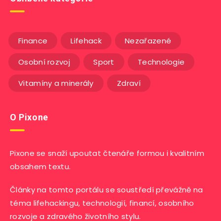
Finance
Lifehack
Nezařazené
Osobní rozvoj
Sport
Technologie
Vitamíny a minerály
Zdraví
O Pixone
Pixone se snaží upoutat čtenáře formou i kvalitním
obsahem textu.
Články na tomto portálu se soustředí převážně na
téma lifehackingu, technologií, financí, osobního
rozvoje a zdravého životního stylu.